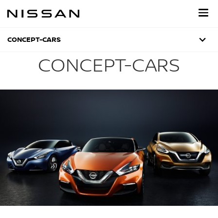
Accédez
directement
au
site
CONCEPT-CARS
CONCEPT-CARS