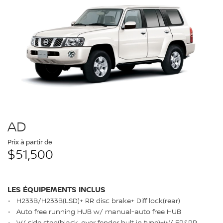
AD
Prix à partir de
$51,500
LES ÉQUIPEMENTS INCLUS
H233B/H233B(LSD)+ RR disc brake+ Diff lock(rear)
Auto free running HUB w/ manual-auto free HUB
W/ side step(black, over fender bult in type)+W/ FR&RR