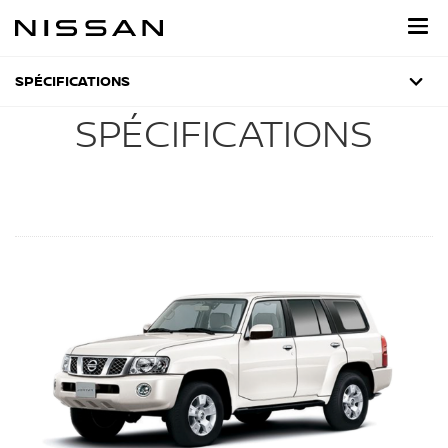
Accédez
directement
au
site
SPÉCIFICATIONS
SPÉCIFICATIONS